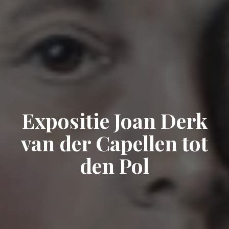
Expositie Joan Derk
van der Capellen tot
den Pol
Published
Categorized
February
Exposities
as
27,
2023