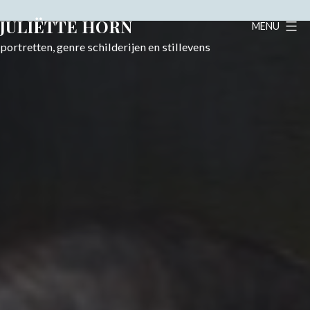
Skip
JULIËTTE HORN
MENU
to
content
portretten, genre schilderijen en stillevens