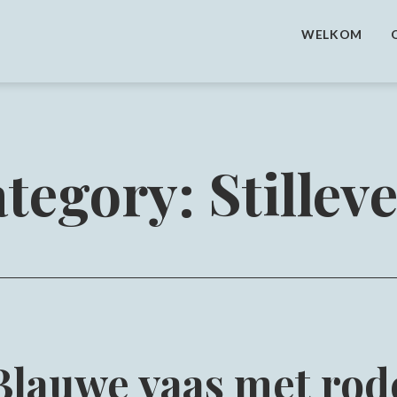
WELKOM
tegory:
Stillev
Blauwe vaas met rod