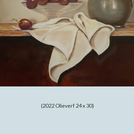
(2022 Olieverf 24 x 30)
Published
Categorized
February
Stillevens