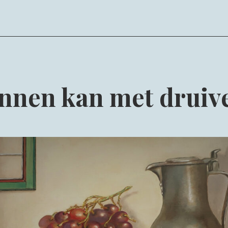
as
20,
2023
nnen kan met drui