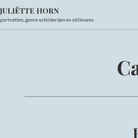
Skip
JULIËTTE HORN
to
portretten, genre schilderijen en stillevens
content
Ca