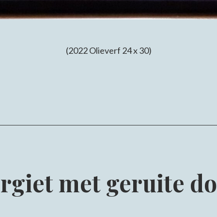
(2022 Olieverf 24 x 30)
Published
Categorized
February
Stillevens
as
21,
2023
rgiet met geruite d